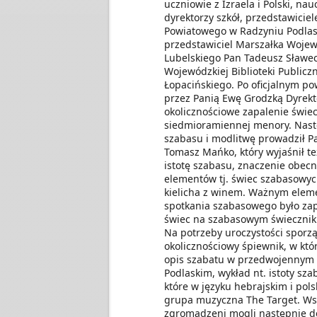
uczniowie z Izraela i Polski, nau
dyrektorzy szkół, przedstawiciel
Powiatowego w Radzyniu Podlas
przedstawiciel Marszałka Woje
Lubelskiego Pan Tadeusz Sławec
Wojewódzkiej Biblioteki Publicz
Łopacińskiego. Po oficjalnym po
przez Panią Ewę Grodzką Dyrekto
okolicznościowe zapalenie świe
siedmioramiennej menory. Nastę
szabasu i modlitwę prowadził P
Tomasz Mańko, który wyjaśnił 
istotę szabasu, znaczenie obecn
elementów tj. świec szabasowyc
kielicha z winem. Ważnym elem
spotkania szabasowego było za
świec na szabasowym świecznik
Na potrzeby uroczystości sporz
okolicznościowy śpiewnik, w kt
opis szabatu w przedwojennym
Podlaskim, wykład nt. istoty sza
które w języku hebrajskim i pol
grupa muzyczna The Target. Ws
zgromadzeni mogli następnie 