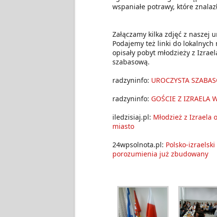
wspaniałe potrawy, które znalazł
Załączamy kilka zdjęć z naszej u
Podajemy też linki do lokalnych
opisały pobyt młodzieży z Izrael
szabasową.
radzyninfo:
UROCZYSTA SZABA
radzyninfo:
GOŚCIE Z IZRAELA 
iledzisiaj.pl:
Młodzież z Izraela 
miasto
24wpsolnota.pl:
Polsko-izraelski
porozumienia już zbudowany