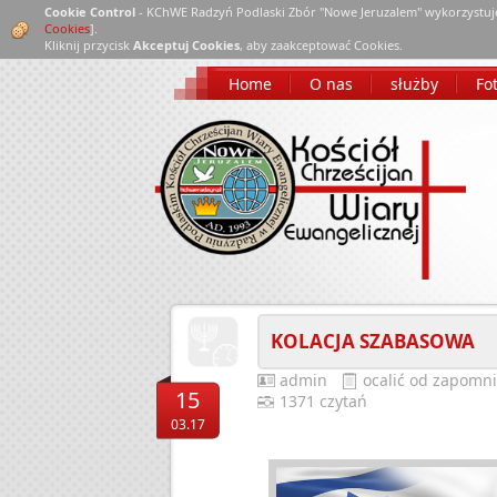
Cookie Control
- KChWE Radzyń Podlaski Zbór "Nowe Jeruzalem" wykorzystuj
Cookies
].
Kliknij przycisk
Akceptuj Cookies
, aby zaakceptować Cookies.
Home
O nas
służby
Fot
KOLACJA SZABASOWA
admin
ocalić od zapomn
15
1371 czytań
03.17