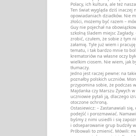
Polacy, ich kultura, ale też nasz
Ten świat wygląda dziś inaczej 
opowiadaniach dziadków. Nie 
złości, możemy być razem – mów
Guy nie pojechał na obowiązkow
szkolną śladem miejsc Zagłady.
zrobić, czułem, że sobie z tym n
załamię. Tyle już wiem i pracuję
tematu, i tak bardzo mnie to bol
krematoriów na własne oczy był
wielkim ciosem. Nie wiem, jak b
tłumaczy.
Jedno jest raczej pewne: na takie
poznałby polskich uczniów. Mon
przypomina sobie, że podczas w
Majdanka czy Marszu Żywych w
uczniowie pytali ją, dlaczego iz
otoczone ochroną.
Ostasiewicz: – Zastanawiali się,
podejść i porozmawiać. Namawia
byśmy z nimi usiedli i się zapoz
i odseparowanie grup budziły w
Próbowali to zmienić. Mówili: 