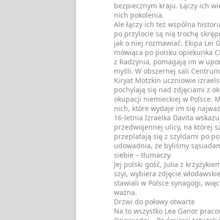
bezpiecznym kraju. Łączy ich wię
nich pokolenia.
Ale łączy ich też wspólna histor
po przylocie są nią trochę skrę
jak o niej rozmawiać. Ekipa Lei 
mówiąca po polsku opiekunka Ch
z Radzynia, pomagają im w up
myśli. W obszernej sali Centr
Kiryat Motzkin uczniowie izraels
pochylają się nad zdjęciami z o
okupacji niemieckiej w Polsce. 
nich, które wydaje im się najważ
16-letnia Izraelka Davita wskazu
przedwojennej ulicy, na której s
przeplatają się z szyldami po po
udowadnia, że byliśmy sąsiadam
siebie – tłumaczy.
Jej polski gość, Julia z krzyżyki
szyi, wybiera zdjęcie włodawskie
stawiali w Polsce synagogi, więc
ważna.
Drzwi do połowy otwarte
Na to wszystko Lea Ganor pracow