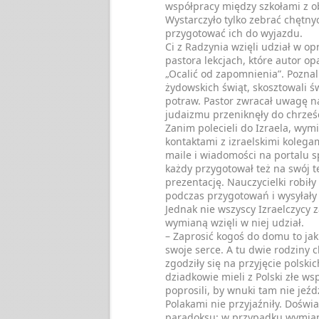
współpracy między szkołami z o
Wystarczyło tylko zebrać chętny
przygotować ich do wyjazdu.
Ci z Radzynia wzięli udział w o
pastora lekcjach, które autor op
„Ocalić od zapomnienia”. Poznal
żydowskich świąt, skosztowali ś
potraw. Pastor zwracał uwagę na
judaizmu przeniknęły do chrześ
Zanim polecieli do Izraela, wymie
kontaktami z izraelskimi kolegam
maile i wiadomości na portalu 
każdy przygotował też na swój t
prezentację. Nauczycielki robiły
podczas przygotowań i wysyłały
Jednak nie wszyscy Izraelczycy 
wymianą wzięli w niej udział.
– Zaprosić kogoś do domu to ja
swoje serce. A tu dwie rodziny c
zgodziły się na przyjęcie polski
dziadkowie mieli z Polski złe ws
poprosili, by wnuki tam nie jeźdz
Polakami nie przyjaźniły. Doświ
paradoksu: w przypadku wymian