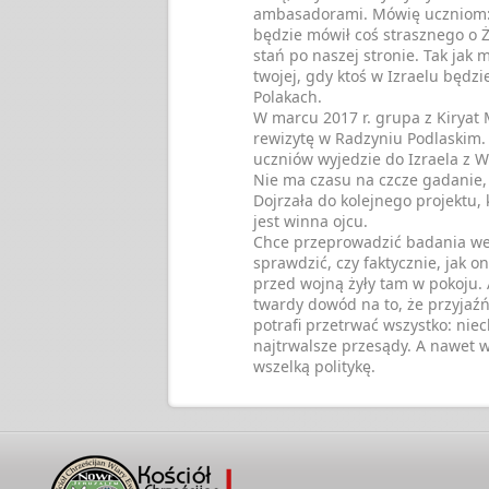
ambasadorami. Mówię uczniom: j
będzie mówił coś strasznego o 
stań po naszej stronie. Tak jak
twojej, gdy ktoś w Izraelu będzi
Polakach.
W marcu 2017 r. grupa z Kiryat 
rewizytę w Radzyniu Podlaskim.
uczniów wyjedzie do Izraela z 
Nie ma czasu na czcze gadanie,
Dojrzała do kolejnego projektu, k
jest winna ojcu.
Chce przeprowadzić badania we
sprawdzić, czy faktycznie, jak on
przed wojną żyły tam w pokoju.
twardy dowód na to, że przyjaź
potrafi przetrwać wszystko: niec
najtrwalsze przesądy. A nawet 
wszelką politykę.