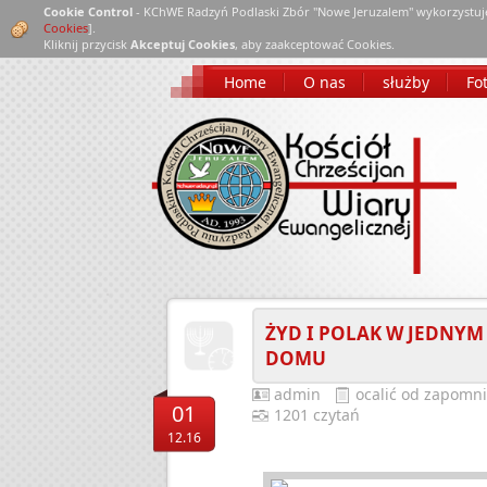
Cookie Control
- KChWE Radzyń Podlaski Zbór "Nowe Jeruzalem" wykorzystuj
Cookies
].
Kliknij przycisk
Akceptuj Cookies
, aby zaakceptować Cookies.
Home
O nas
służby
Fot
ŻYD I POLAK W JEDNYM
DOMU
admin
ocalić od zapomn
01
1201 czytań
12.16