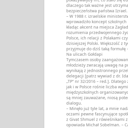
dlaczego tak ważne jest utrzym
bezpieczeństwa państwa Izrael.
– W 1988 r. izraelskie ministers
wprowadziło koncept szkolnych d
kładąc akcent na miejsca Zagła
rozumienia przedwojennego ży
Polsce, ich relacji z Polakami cz
dzisiejszej Polski. Większość z t
przyjmuje do dziś taką formułę 
Na ulicach Gołdapi
Tymczasem osoby zaangażowan
młodzieży zwracają uwagę na pr
wynikają z jednostronnego przek
delegacji [patrz wywiad z dr. 
„TP” nr 32/2016 – red.]. Dlatego
jak i w Polsce rośnie liczba wym
międzyszkolnych organizowanyc
są mniej zauważane, niosą pot
dialogu.
– Minęło już tyle lat, a mnie nad
oczami pewne fascynujące spot
z Givat Shmuel z rówieśnikami z
opowiada Michał Sobelman. – Ca