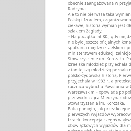
obecnie zaangażowana w przyja
Radzynia.
Ale to nie pierwsza taka wymia
Polską i Izraelem, organizowana
ciekawe, historia wymian jest dł
szlakiem Zagłady.
– Na początku lat 80., gdy międ
nie było jeszcze oficjalnych kon
spotkania między izraelskim i p
ministerstwem edukacji zainicj
Stowarzyszenie im. Korczaka. Pa
izraelska młodzież przyjechała d
z tamtejszą młodzieżą poznała 
polsko-żydowską historią. Pier
przyjechała w 1983 r., a preteks
rocznica wybuchu Powstania w 
Warszawskim – opowiada po pols
przewodnicząca Międzynarodo
Stowarzyszenia im. Korczaka.
Batia pamięta, jak przez kolejne
pierwszych wyjazdów wypracow
Izraelu koncepcja czegoś więks
obowiązkowych wyjazdów dla mło
pokazywałyby im, co stało się e