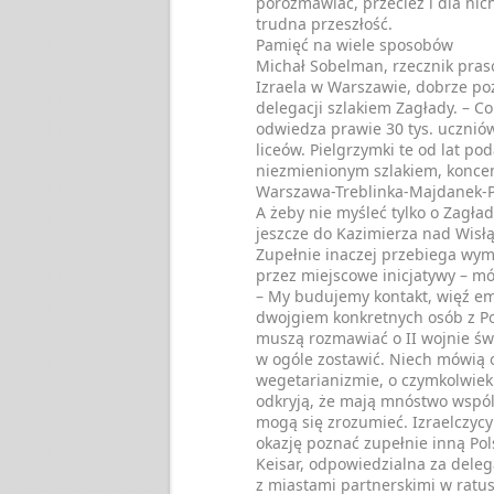
porozmawiać, przecież i dla nich,
trudna przeszłość.
Pamięć na wiele sposobów
Michał Sobelman, rzecznik pra
Izraela w Warszawie, dobrze po
delegacji szlakiem Zagłady. – Co
odwiedza prawie 30 tys. uczniów
liceów. Pielgrzymki te od lat po
niezmienionym szlakiem, koncent
Warszawa-Treblinka-Majdanek-
A żeby nie myśleć tylko o Zagładz
jeszcze do Kazimierza nad Wisł
Zupełnie inaczej przebiega wym
przez miejscowe inicjatywy – m
– My budujemy kontakt, więź e
dwojgiem konkretnych osób z Pols
muszą rozmawiać o II wojnie św
w ogóle zostawić. Niech mówią 
wegetarianizmie, o czymkolwiek
odkryją, że mają mnóstwo wspó
mogą się zrozumieć. Izraelczyc
okazję poznać zupełnie inną Po
Keisar, odpowiedzialna za dele
z miastami partnerskimi w ratus