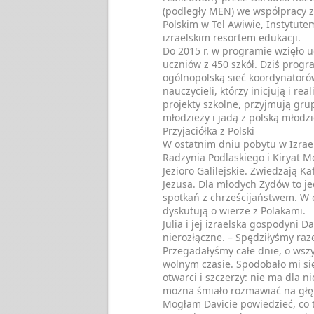
(podległy MEN) we współpracy z
Polskim w Tel Awiwie, Instytut
izraelskim resortem edukacji.
Do 2015 r. w programie wzięło u
uczniów z 450 szkół. Dziś prog
ogólnopolską sieć koordynatoró
nauczycieli, którzy inicjują i rea
projekty szkolne, przyjmują grup
młodzieży i jadą z polską młodzi
Przyjaciółka z Polski
W ostatnim dniu pobytu w Izrae
Radzynia Podlaskiego i Kiryat M
Jezioro Galilejskie. Zwiedzają K
Jezusa. Dla młodych Żydów to j
spotkań z chrześcijaństwem. W
dyskutują o wierze z Polakami.
Julia i jej izraelska gospodyni Da
nierozłączne. – Spędziłyśmy ra
Przegadałyśmy całe dnie, o wsz
wolnym czasie. Spodobało mi się
otwarci i szczerzy: nie ma dla n
można śmiało rozmawiać na głę
Mogłam Davicie powiedzieć, co t