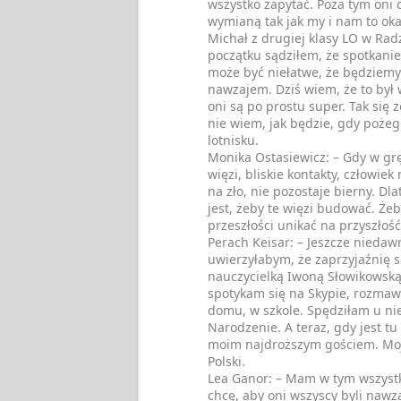
wszystko zapytać. Poza tym oni c
wymianą tak jak my i nam to oka
Michał z drugiej klasy LO w Rad
początku sądziłem, że spotkanie
może być niełatwe, że będziemy 
nawzajem. Dziś wiem, że to był
oni są po prostu super. Tak się z
nie wiem, jak będzie, gdy poże
lotnisku.
Monika Ostasiewicz: – Gdy w gr
więzi, bliskie kontakty, człowie
na zło, nie pozostaje bierny. Dl
jest, żeby te więzi budować. Że
przeszłości unikać na przyszłość
Perach Keisar: – Jeszcze niedaw
uwierzyłabym, że zaprzyjaźnię si
nauczycielką Iwoną Słowikowską
spotykam się na Skypie, rozmaw
domu, w szkole. Spędziłam u ni
Narodzenie. A teraz, gdy jest tu 
moim najdroższym gościem. Moja
Polski.
Lea Ganor: – Mam w tym wszystk
chcę, aby oni wszyscy byli naw