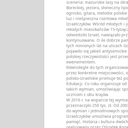
sceneria: mazurskie lasy na skr
Boreckiej, jezioro, słoneczny li
ognisko, gitara, melodie polskie 
luz i nieśpieszna rozmowa młod
Izraelczyków. Wśród młodych i j
młodych mieszkańców 15-tysięcz
odwiedziło Izrael, nawiązało prz
kontynuowane. O ile dobrze pa
tych minionych lat na ulicach G
pojawiło się jakieś antysemickie g
polskiej rzeczywistości jest prze
ewenementem.
Równolegle do tych organizowa
przez konkretne miejscowości, 
polsko-izraelskie promuje też p
Edukacji. Co roku organizuje od
takich wymian, umożliwiając sp
uczniom z obu krajów.
W 2016 r. na wsparcie tej wymi
przeznaczyło 250 tys. zł. Od 200
do wymian i jednodniowych spo
Izraelczyków umożliwia progra
pamięć. Historia i kultura dwóc
realizowany przez Ośrodek Rozw