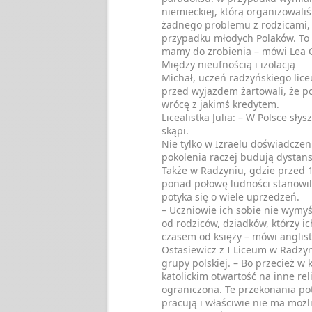
niemieckiej, którą organizowaliś
żadnego problemu z rodzicami, 
przypadku młodych Polaków. To p
mamy do zrobienia – mówi Lea 
Między nieufnością i izolacją
Michał, uczeń radzyńskiego lice
przed wyjazdem żartowali, że po
wrócę z jakimś kredytem.
Licealistka Julia: – W Polsce słys
skąpi.
Nie tylko w Izraelu doświadczen
pokolenia raczej budują dystans
Także w Radzyniu, gdzie przed 1
ponad połowę ludności stanowil
potyka się o wiele uprzedzeń.
– Uczniowie ich sobie nie wymyśl
od rodziców, dziadków, którzy ic
czasem od księży – mówi anglis
Ostasiewicz z I Liceum w Radzy
grupy polskiej. – Bo przecież w 
katolickim otwartość na inne re
ograniczona. Te przekonania po
pracują i właściwie nie ma możli