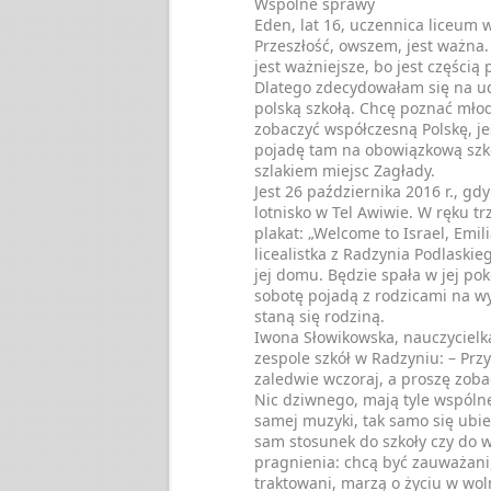
Wspólne sprawy
Eden, lat 16, uczennica liceum w
Przeszłość, owszem, jest ważna. A
jest ważniejsze, bo jest częścią 
Dlatego zdecydowałam się na ud
polską szkołą. Chcę poznać mło
zobaczyć współczesną Polskę, j
pojadę tam na obowiązkową szk
szlakiem miejsc Zagłady.
Jest 26 października 2016 r., g
lotnisko w Tel Awiwie. W ręku t
plakat: „Welcome to Israel, Emili
licealistka z Radzynia Podlaskie
jej domu. Będzie spała w jej poko
sobotę pojadą z rodzicami na wy
staną się rodziną.
Iwona Słowikowska, nauczycielk
zespole szkół w Radzyniu: – Przy
zaledwie wczoraj, a proszę zobacz
Nic dziwnego, mają tyle wspólne
samej muzyki, tak samo się ubie
sam stosunek do szkoły czy do w
pragnienia: chcą być zauważani
traktowani, marzą o życiu w wol