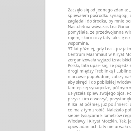
Zaczęło się od jednego zdania: 
śpiewałem pośrodku synagogi, a
zaglądali do środka, by mnie po
Nastoletnia wówczas Lea Ganor s
pomyślała, że przedwojenna Wł
rajem, skoro oczy taty tak się isk
wspomina.
37 lat później, gdy Lea – już jak
Centrum Mashmaut w Kiryat Mot
zorganizowała wyjazd izraelskic
Polski, tata uparł się, że pojedz
drogi między Treblinką i Lubli
marcowe popołudnie, zatrzymał 
aby skręcili do pobliskiej Włodaw
tamtejszej synagodze, późnym 
usłyszała śpiew swojego ojca. Po
przyszli im otworzyć, przystanęl
Kilka lat później, już po śmierci 
co ma z tym zrobić. Należało po
siebie tysiącami kilometrów regi
Włodawy i Kiryat Motzkin. Tak, j
opowiadaniach taty nie urwała s