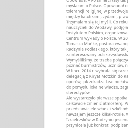
Opowiada: – Po śmierci taty tak 
myślałam o Polsce. Opowiadał o 
tolerancji religijnej w przedwo
między katolikami, żydami, pra
Trzymałam się tej myśli. Co rok
nauczycieli do Włodawy, podjęł
Instytutem Polskim, organizow
Centrum wykłady o Polsce. W 20
Tomasza Mańkę, pastora ewange
Radzynia Podlaskiego, który tak j
zainteresowany polsko-żydowską
Wymyśliliśmy, że trzeba połączy
poznać burmistrzów, uczniów, na
W lipcu 2014 r. wybrała się raz
delegacją z Kiryat Motzkin do R
oporów, jak zdradza Lea: niełat
do pomysłu lokalne władze, zagr
stereotypów.
Ale wystarczyło pierwsze spotka
całkowicie zmienić atmosferę. 
przedstawiciele władz i szkół od
nawzajem jeszcze kilkakrotnie. 
Izraelczyków w Radzyniu jesienią
przyniosła już konkret: podpis