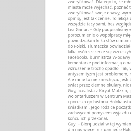
zweryfikować. Dlatego to, że mł
miasta może wyjechać, poznać t
zweryfikować swoje obawy, wyro
opinię, jest tak cenne. To lekcja 
wszędzie tacy sami, bez względ
Lea Ganor: – Gdy podpisaliśmy 
porozumienie o współpracy mię
powiedziałam kilka słów o moi
do Polski. Tłumaczka powiedział
kilka osób szczerze się wzruszył
Facebooku burmistrza Włodawy
komentarze pod informacją o na
wzruszenie trochę opadło. Tak, 
antysemityzm jest problemem, n
Ale mnie to nie zniechęca. Jeśli
świat przez ciemne okulary, nic 
Guy, licealista z Kiryat Motzkin, 
wolontariuszem w Centrum Mas
i porusza go historia Holokaustu
świadkami. Jego rodzice początk
zachwyceni pomysłem wyjazdu do
końcu ich przekonał.
Guy: – Biorę udział w tej wymian
dla nas więcej niż pamięć o Hol