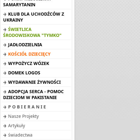
SAMARYTANIN
KLUB DLA UCHODŹCÓW Z
UKRAINY
ŚWIETLICA
ŚRODOWISKOWA "TYMKO"
JADŁODZIELNIA
KOŚCIÓŁ DZIECIĘCY
WYPOŻYCZ WÓZEK
DOMEK LOGOS
WYDAWANIE ŻYWNOŚCI
ADOPCJA SERCA - POMOC
DZIECIOM W PAKISTANIE
P O B I E R A N I E
Nasze Projekty
Artykuły
świadectwa