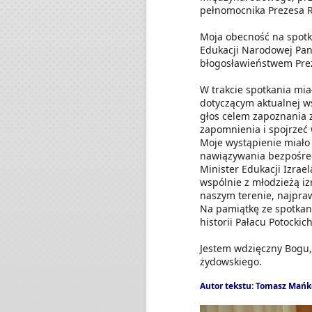
pełnomocnika Prezesa 
Moja obecność na spotk
Edukacji Narodowej Pana
błogosławieństwem Prez
W trakcie spotkania m
dotyczącym aktualnej wsp
głos celem zapoznania 
zapomnienia i spojrzeć 
Moje wystąpienie miało 
nawiązywania bezpośredn
Minister Edukacji Izrae
wspólnie z młodzieżą iz
naszym terenie, najpra
Na pamiątkę ze spotkan
historii Pałacu Potocki
Jestem wdzięczny Bogu,
żydowskiego.
Autor tekstu: Tomasz Mańk