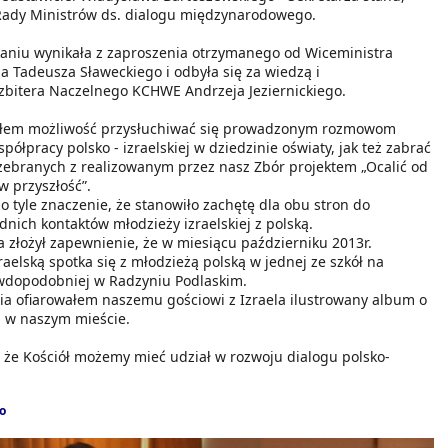
Rady Ministrów ds. dialogu międzynarodowego.
aniu wynikała z zaproszenia otrzymanego od Wiceministra
 Tadeusza Sławeckiego i odbyła się za wiedzą i
bitera Naczelnego KCHWE Andrzeja Jeziernickiego.
iałem możliwość przysłuchiwać się prowadzonym rozmowom
ółpracy polsko - izraelskiej w dziedzinie oświaty, jak też zabrać
zebranych z realizowanym przez nasz Zbór projektem „Ocalić od
w przyszłość”.
o tyle znaczenie, że stanowiło zachętę dla obu stron do
ich kontaktów młodzieży izraelskiej z polską.
la złożył zapewnienie, że w miesiącu październiku 2013r.
raelską spotka się z młodzieżą polską w jednej ze szkół na
wdopodobniej w Radzyniu Podlaskim.
ia ofiarowałem naszemu gościowi z Izraela ilustrowany album o
ch w naszym mieście.
 że Kościół możemy mieć udział w rozwoju dialogu polsko-
o