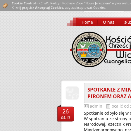
Cookie Control
- KChWE Radzyń Podlaski Zbór "Nowe Jeruzalem" wykorzystuj
Kliknij przycisk
Akceptuj Cookies
, aby zaakceptować Cookies.
Home
O nas
słu
SPOTKANIE Z MIN
PIRONEM ORAZ A
admin
ocalić od
26
Spotkanie odbyło się w
04.13
W spotkaniu ze strony p
Narodowej, Rzecznik Pr
Międzynarodowego, prze