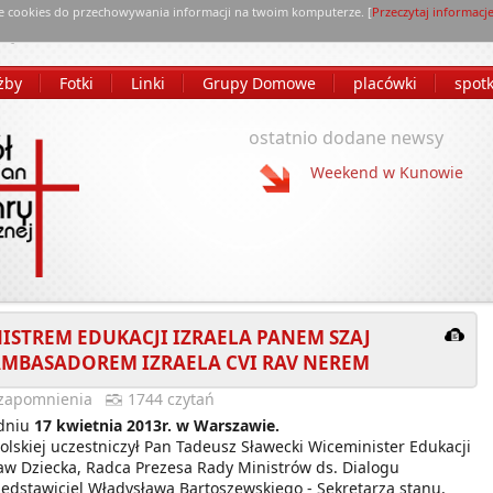
e cookies do przechowywania informacji na twoim komputerze. [
Przeczytaj informacj
żby
Fotki
Linki
Grupy Domowe
placówki
spot
ostatnio dodane newsy
Weekend w Kunowie
ISTREM EDUKACJI IZRAELA PANEM SZAJ
MBASADOREM IZRAELA CVI RAV NEREM
 zapomnienia
1744 czytań
 dniu
17 kwietnia 2013r. w Warszawie.
olskiej uczestniczył Pan Tadeusz Sławecki Wiceminister Edukacji
aw Dziecka, Radca Prezesa Rady Ministrów ds. Dialogu
dstawiciel Władysława Bartoszewskiego - Sekretarza stanu,