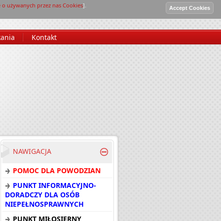
e o używanych przez nas Cookies
].
Poczta
|
Log in
kania
Kontakt
NAWIGACJA
POMOC DLA POWODZIAN
PUNKT INFORMACYJNO-
DORADCZY DLA OSÓB
NIEPEŁNOSPRAWNYCH
PUNKT MIŁOSIERNY