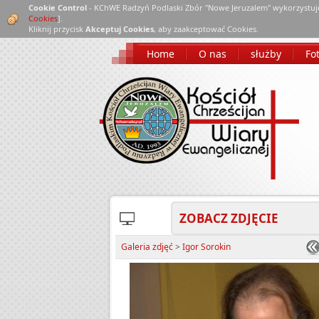
Cookie Control
- KChWE Radzyń Podlaski Zbór "Nowe Jeruzalem" wykorzystuj
Cookies
].
Kliknij przycisk
Akceptuj Cookies
, aby zaakceptować Cookies.
Home
O nas
służby
Fot
ZOBACZ ZDJĘCIE
Galeria zdjęć
>
Igor Sorokin