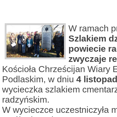
W ramach p
Szlakiem d
powiecie r
zwyczaje re
Kościoła Chrześcijan Wiary 
Podlaskim, w dniu
4 listopa
wycieczka szlakiem cmentar
radzyńskim.
W wycieczce uczestniczyła m