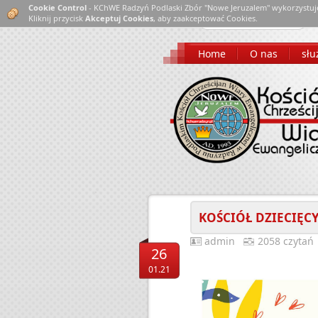
Cookie Control
- KChWE Radzyń Podlaski Zbór "Nowe Jeruzalem" wykorzystuj
Kliknij przycisk
Akceptuj Cookies
, aby zaakceptować Cookies.
Home
O nas
słu
KOŚCIÓŁ DZIECIĘC
admin
2058 czytań
26
01.21