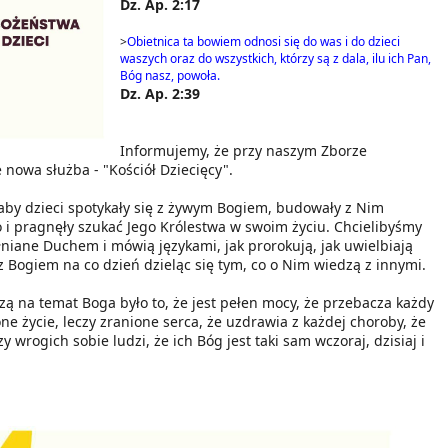
Dz. Ap. 2:17
>
Obietnica ta bowiem odnosi się do was i do dzieci
waszych oraz do wszystkich, którzy są z dala, ilu ich Pan,
Bóg nasz, powoła.
Dz. Ap. 2:39
Informujemy, że przy naszym Zborze
nowa służba - "Kościół Dziecięcy".
aby dzieci spotykały się z żywym Bogiem, budowały z Nim
o i pragnęły szukać Jego Królestwa w swoim życiu. Chcielibyśmy
ełniane Duchem i mówią językami, jak prorokują, jak uwielbiają
 z Bogiem na co dzień dzieląc się tym, co o Nim wiedzą z innymi.
zą na temat Boga było to, że jest pełen mocy, że przebacza każdy
ne życie, leczy zranione serca, że uzdrawia z każdej choroby, że
 wrogich sobie ludzi, że ich Bóg jest taki sam wczoraj, dzisiaj i