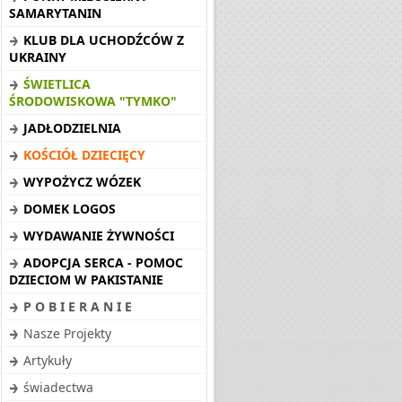
SAMARYTANIN
KLUB DLA UCHODŹCÓW Z
UKRAINY
ŚWIETLICA
ŚRODOWISKOWA "TYMKO"
JADŁODZIELNIA
KOŚCIÓŁ DZIECIĘCY
WYPOŻYCZ WÓZEK
DOMEK LOGOS
WYDAWANIE ŻYWNOŚCI
ADOPCJA SERCA - POMOC
DZIECIOM W PAKISTANIE
P O B I E R A N I E
Nasze Projekty
Artykuły
świadectwa