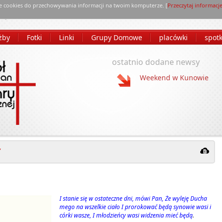
e cookies do przechowywania informacji na twoim komputerze. [
Przeczytaj informacj
żby
Fotki
Linki
Grupy Domowe
placówki
spot
ostatnio dodane newsy
Weekend w Kunowie
Y
I stanie się w ostateczne dni, mówi Pan, Że wyleję Ducha
mego na wszelkie ciało I prorokować będą synowie wasi i
córki wasze, I młodzieńcy wasi widzenia mieć będą
.