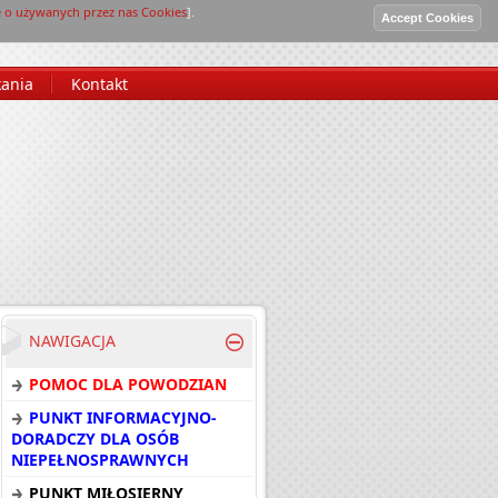
e o używanych przez nas Cookies
].
Poczta
|
Log in
kania
Kontakt
NAWIGACJA
POMOC DLA POWODZIAN
PUNKT INFORMACYJNO-
DORADCZY DLA OSÓB
NIEPEŁNOSPRAWNYCH
PUNKT MIŁOSIERNY